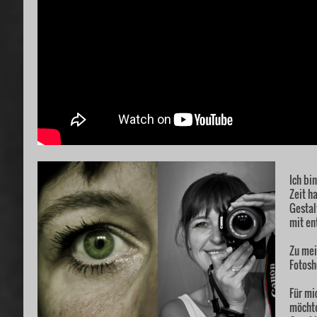
Ich bi
Zeit h
Gestal
mit en
Zu mei
Fotosh
Für mi
möcht