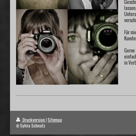
Geschi
lassen
Unters
versch
Für mi
Kunden
Gerne 
einfac
in Ver
Druckversion
|
Sitemap
© Sylvia Schnatz